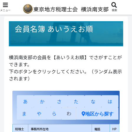
メニュー
検索
会員名簿 あいうえお順
横浜南支部の会員を【あいうえお順】でさがすことが
できます。
下のボタンをクリックしてください。（ランダム表示
されます）
あ
か
さ
た
な
は
ま
や
ら
わ
地区から探す
税理士
事務所所在地
電話
HP