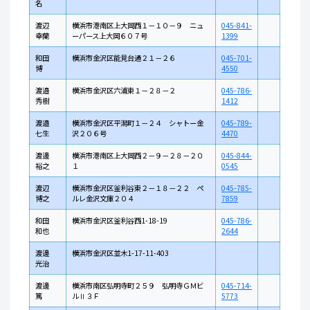
名
渡辺
横浜市港南区上大岡西１－１０－９ ニュ
045-841-
幸蘭
ーパース上大岡６０７号
1399
和田
横浜市金沢区能見台通２１－２６
045-701-
博
4550
渡邉
横浜市金沢区六浦東１－２８－２
045-786-
秀樹
1412
渡邉
横浜市金沢区平潟町１－２４ シャトー金
045-789-
七生
沢２０６号
4470
渡邊
横浜市港南区上大岡西２－９－２８－２０
045-844-
裕之
１
0545
渡辺
横浜市金沢区釜利谷東２－１８－２２ ペ
045-785-
博之
ルレ金沢文庫２０４
7859
和田
横浜市金沢区釜利谷西1-18-19
045-786-
和也
2644
渡邊
横浜市金沢区並木1-17-11-403
光治
渡邊
横浜市南区弘明寺町２５９ 弘明寺ＧＭビ
045-714-
篤
ルⅡ３Ｆ
5773