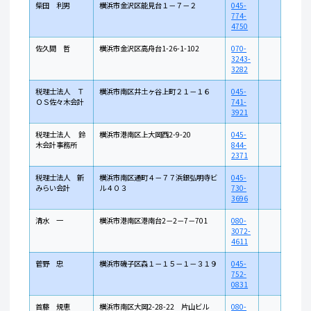
柴田 利男
横浜市金沢区能見台１－７－２
045-
774-
4750
佐久間 哲
横浜市金沢区高舟台1-26-1-102
070-
3243-
3282
税理士法人 Ｔ
横浜市南区井土ヶ谷上町２１－１６
045-
ＯＳ佐々木会計
741-
3921
税理士法人 鈴
横浜市港南区上大岡西2-9-20
045-
木会計事務所
844-
2371
税理士法人 新
横浜市南区通町４－７７浜銀弘明寺ビ
045-
みらい会計
ル４０３
730-
3696
清水 一
横浜市港南区港南台2－2－7－701
080-
3072-
4611
菅野 忠
横浜市磯子区森１－１５－１－３１９
045-
752-
0831
首藤 規恵
横浜市南区大岡2-28-22 片山ビル
080-