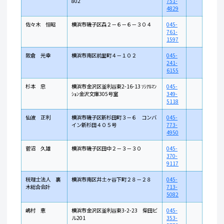
802
751-
4829
佐々木 恒昭
横浜市磯子区森２－６－６－３０４
045-
761-
1597
阪倉 光幸
横浜市南区前里町４－１０２
045-
241-
6155
杉本 忠
横浜市金沢区釜利谷東2-16-13 ｿｼｱﾙﾏﾝ
045-
ｼｮﾝ金沢文庫305号室
349-
5118
仙波 正利
横浜市磯子区新杉田町３－６ コンバ
045-
イン新杉田４０５号
773-
4950
菅沼 久雄
横浜市磯子区田中２－３－３０
045-
370-
9117
税理士法人 裏
横浜市南区井土ヶ谷下町２８－２８
045-
木総合会計
713-
5082
嶋村 恵
横浜市金沢区釜利谷東3-2-23 柴田ビ
045-
ル201
353-