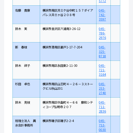
5772
佐藤 貴康
横浜市南区井土ケ谷中町１５７ダイア
045-
パレス井土ヶ谷２０８号
742-
3597
鈴木 実
横浜市金沢区六浦南3-26-12
045-
786-
2976
新 春枝
横浜市港南区最戸1-17-7-204
045-
325-
8718
鈴木 祥子
横浜市南区永田東2-11-30
045-
721-
3164
杉田 卓也
横浜市南区山王町４－２６－３ストー
045-
クビル秋山201
253-
2740
鈴木 克枝
横浜市南区中島町４－６６ 藤和シテ
045-
ィコープ弘明寺２０７
711-
2836
税理士法人 輿
横浜市磯子区磯子2-2-4
045-
水会計事務所
753-
0030