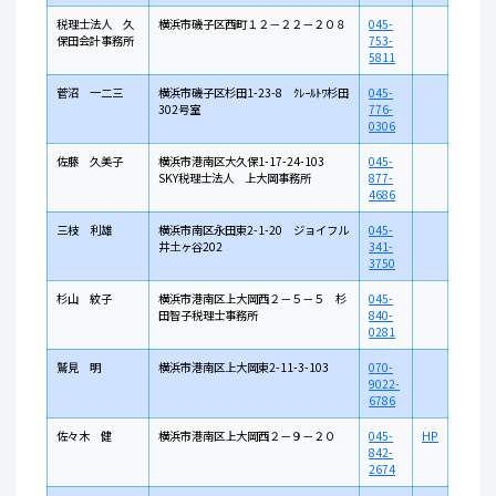
税理士法人 久
横浜市磯子区西町１２－２２－２０８
045-
保田会計事務所
753-
5811
菅沼 一二三
横浜市磯子区杉田1-23-8 ｸﾚｰﾙﾄﾜ杉田
045-
302号室
776-
0306
佐藤 久美子
横浜市港南区大久保1-17-24-103
045-
SKY税理士法人 上大岡事務所
877-
4686
三枝 利雄
横浜市南区永田東2-1-20 ジョイフル
045-
井土ヶ谷202
341-
3750
杉山 紋子
横浜市港南区上大岡西２－５－５ 杉
045-
田智子税理士事務所
840-
0281
鷲見 明
横浜市港南区上大岡東2-11-3-103
070-
9022-
6786
佐々木 健
横浜市港南区上大岡西２－９－２０
045-
HP
842-
2674