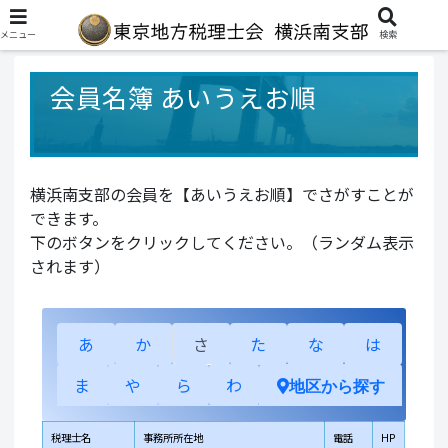
メニュー
検索
会員名簿 あいうえお順
横浜南支部の会員を【あいうえお順】でさがすことが
できます。
下のボタンをクリックしてください。（ランダム表示
されます）
あ
か
さ
た
な
は
ま
や
ら
わ
地区から探す
税理士名
事務所所在地
電話
HP