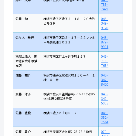
785-
7479
佐藤 勉
横浜市磯子区磯子２－１８－２０大竹
045-
ビル３Ｆ
349-
9128
佐々木 雅行
横浜市磯子区森３－１７－３３ファミ
045-
ール屛風浦１０１１
877-
9991
税理士法人 裏
横浜市南区井土ヶ谷中町１５７
045-
木総合会計 横浜
711-
支店
7634
佐藤 祐介
横浜市磯子区氷取沢町１５０－４ １
045-
棟１０１号
342-
8420
齋藤 洋子
横浜市金沢区釜利谷東2-16-13 ｿｼｱﾙﾏﾝ
045-
ｼｮﾝ金沢文庫305号室
349-
5005
佐藤 豊毅
横浜市磯子区上町５－２
045-
352-
7561
佐藤 勇介
横浜市港南区大久保2-28-22-410号
070－