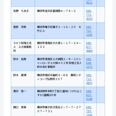
9911
佐野 ちあき
横浜市金沢区富岡西４－７４－２
045-
773-
4353
菅原 宗男
横浜市磯子区磯子２－１８－２０ 大
045-
竹ビル
751-
5341
ＳＫＹ税理士法
横浜市港南区大久保１－１７－２４－
045-
人 上大岡事務
１０３
877-
所
4686
鈴木 裕章
横浜市港南区上大岡西２－９－２０シ
045-
ャンローゼ上大岡４０２号 税理士法人
844-
鈴木会計事務所
2371
鈴木 康博
横浜市南区中島町４－６６ 藤和シテ
045-
ィコープ弘明寺２０７
711-
2857
酒井 啓一
横須賀市本町3丁目31番地ﾍﾞｲｽｸｴｱよこ
046-
すか2番館205号
823-
9140
関口 泰幸
横浜市磯子区汐見台２－７－７－２７
045-
０７－７３１
753-
1362