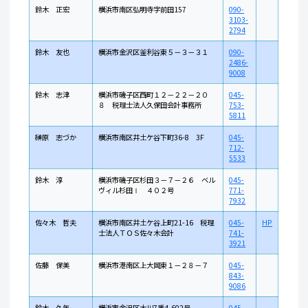
鈴木 正宏
横浜市南区弘明寺字前田157
090-
3103-
2794
鈴木 友也
横浜市金沢区釜利谷東５－３－３１
090-
2486-
9008
鈴木 志津
横浜市磯子区西町１２－２２－２０
045-
８ 税理士法人久保田会計事務所
753-
5811
榊原 志づか
横浜市南区井土ケ谷下町36-8 3F
045-
712-
5533
鈴木 淳
横浜市磯子区杉田３－７－２６ ベル
045-
ヴィル杉田Ⅰ ４０２号
771-
7932
佐々木 哲夫
横浜市南区井土ケ谷上町21-16 税理
045-
HP
士法人ＴＯＳ佐々木会計
741-
3921
佐藤 保美
横浜市港南区上大岡東１－２８－７
045-
843-
9086
鈴木 久年
横浜市金沢区大川7番4-602号
045-