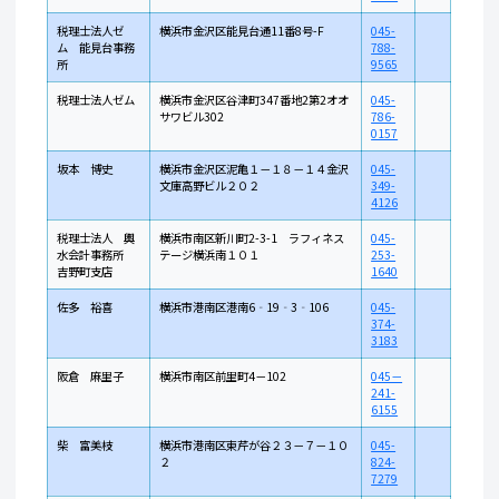
税理士法人ゼ
横浜市金沢区能見台通11番8号-F
045-
ム 能見台事務
788-
所
9565
税理士法人ゼム
横浜市金沢区谷津町347番地2第2オオ
045-
サワビル302
786-
0157
坂本 博史
横浜市金沢区泥亀１－１８－１４金沢
045-
文庫高野ビル２０２
349-
4126
税理士法人 輿
横浜市南区新川町2-3-1 ラフィネス
045-
水会計事務所
テージ横浜南１０１
253-
吉野町支店
1640
佐多 裕喜
横浜市港南区港南6‐19‐3‐106
045-
374-
3183
阪倉 麻里子
横浜市南区前里町4－102
045－
241-
6155
柴 富美枝
横浜市港南区東芹が谷２３－７－１０
045-
２
824-
7279