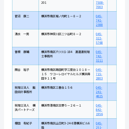
201
7508-
7003
菅沼 康二
横浜市南区堀ノ内町１－８－２
045-
741-
2388
清水 一男
横浜市神奈川区二ツ谷町８－２
045-
322-
5768
曽根 康輔
横浜市南区六ツ川1-184 渡邊渡税理
045-
士事務所
742-
3211
関谷 裕子
横浜市南区蒔田町字三度台１０１８－
045-
１５ ワコーレロイヤルヒルズ横浜蒔
715-
田９１１号
2803
税理士法人 飯
横浜市南区三春台１５６
045-
田会計事務所
241-
4825
税理士法人 横
横浜市港南区日野５－２６－１
045-
浜パートナーズ
842-
1956
櫻田 有紀子
横浜市南区山王町3-24-8港横浜ビル6
045-
階
251-