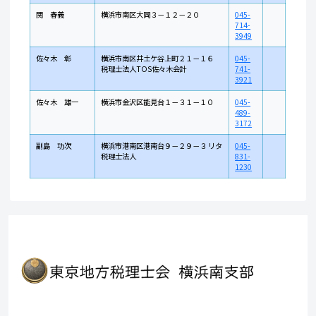
関 春義
横浜市南区大岡３－１２－２０
045-
714-
3949
佐々木 彰
横浜市南区井土ケ谷上町２１－１６
045-
税理士法人TOS佐々木会計
741-
3921
佐々木 雄一
横浜市金沢区能見台１－３１－１０
045-
489-
3172
副島 功次
横浜市港南区港南台９－２９－３ リタ
045-
税理士法人
831-
1230
Copyright © 2005-2026 東京地方税理士会 横浜南支部 All
Rights Reserved.