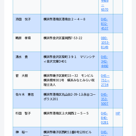
4486
－
6570
添田 悦子
横浜市港南区港南台２－４－８
045-
832-
4537
鴫原 孝瑛
横浜市金沢区富岡西7-53-22
080-
1053-
8149
清水 貴
横浜市金沢区柴町３９１ マリンシテ
045-
ィ金沢文庫D401
342-
4460
菅 大樹
横浜市磯子区東町15－32 モンビル
045－
横浜根岸301号 橫浜みなとみらい税
751－
理士法人
2734
佐々木 憲信
横浜市港南区丸山台2-39-1上永谷コー
045-
ポラス201
353-
5007
杉田 智子
横浜市港南区上大岡西２－５－５
045-
HP
840-
0281
榊󠄀 裕一
横浜市磯子区西町11番8号公社ビル
045-